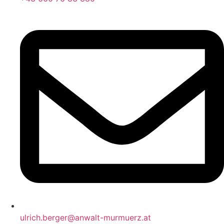
ulrich.berger@anwalt-murmuerz.at